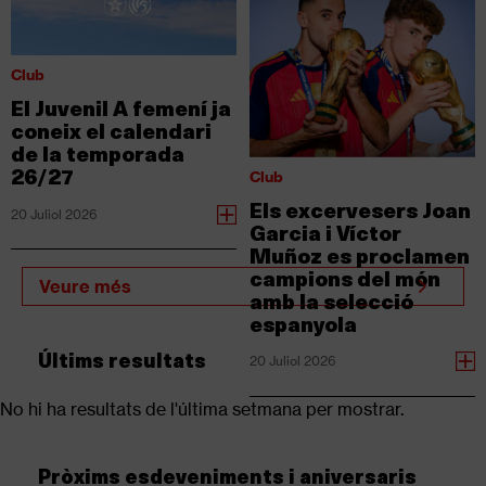
Club
El Juvenil A femení ja
coneix el calendari
de la temporada
26/27
Club
Els excervesers Joan
20 Juliol 2026
Garcia i Víctor
Muñoz es proclamen
campions del món
Veure més
amb la selecció
espanyola
Últims resultats
20 Juliol 2026
No hi ha resultats de l'última setmana per mostrar.
Pròxims esdeveniments i aniversaris