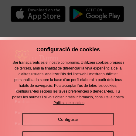
Configuració de cookies
Ser transparents és el nostre compromís. Utilitzem cookies pròpies i
de tercers, amb la finalitat de diferenciar la teva experiència de la
d'altres usuaris, analitzar l'ús del lloc web i mostrar publicitat
Contacte
personalitzada sobre la base d'un perfil elaborat a partir dels teus
Enllaços
hàbits de navegació. Pots acceptar l'ús de totes les cookies,
d'interès
Avís legal
configurar-les segons les teves preferències o denegar-les. Tu
Footer
poses les normes i si vols obtenir més informació, consulta la nostra
menu
Política de privacitat
Política de cookies
Política de cookies
Configurar
Política de xarxes socials