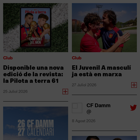
Club
Club
Disponible una nova
El Juvenil A masculí
edició de la revista:
ja està en marxa
la Pilota a terra 61
27 Juliol 2026
25 Juliol 2026
CF Damm
@
8 Agost 2026