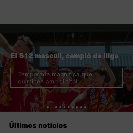
Vés
al
contingut
Back
to
top
El S12 masculí, campió de lliga
Temporada magnífica que
culminen amb el títol
Últimes notícies