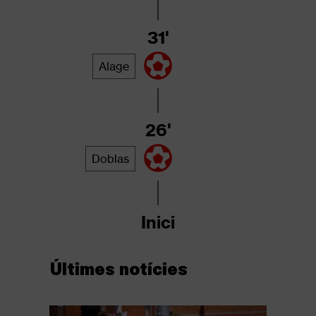
31'
Alage
26'
Doblas
Inici
Últimes notícies