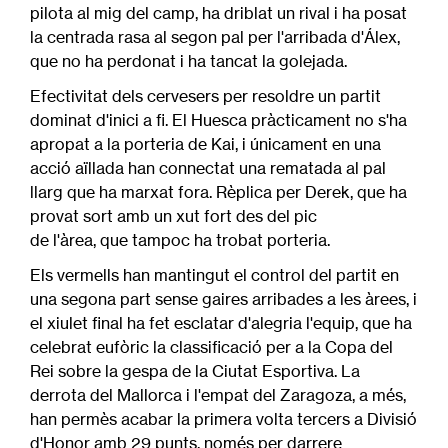
pilota al mig del camp, ha driblat un rival i ha posat
la centrada rasa al segon pal per l'arribada d'Álex,
que no ha perdonat i ha tancat la golejada.
Efectivitat dels cervesers per resoldre un partit
dominat d'inici a fi. El Huesca pràcticament no s'ha
apropat a la porteria de Kai, i únicament en una
acció aïllada han connectat una rematada al pal
llarg que ha marxat fora. Rèplica per Derek, que ha
provat sort amb un xut fort des del pic
de l'àrea, que tampoc ha trobat porteria.
Els vermells han mantingut el control del partit en
una segona part sense gaires arribades a les àrees, i
el xiulet final ha fet esclatar d'alegria l'equip, que ha
celebrat eufòric la classificació per a la Copa del
Rei sobre la gespa de la Ciutat Esportiva. La
derrota del Mallorca i l'empat del Zaragoza, a més,
han permès acabar la primera volta tercers a Divisió
d'Honor amb 29 punts, només per darrere