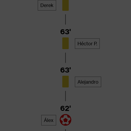
Derek
63'
Héctor P.
63'
Alejandro
62'
Álex