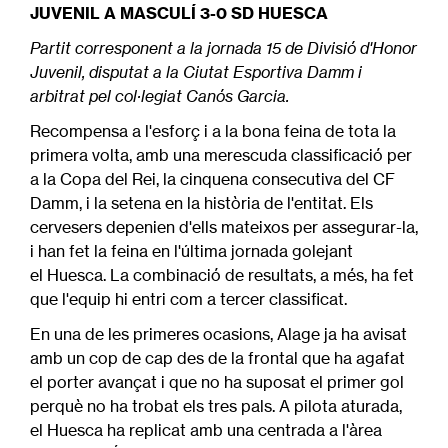
JUVENIL A MASCULÍ 3-0 SD HUESCA
Partit corresponent a la jornada 15 de Divisió d'Honor
Juvenil, disputat a la Ciutat Esportiva Damm i
arbitrat pel col·legiat Canós Garcia.
Recompensa a l'esforç i a la bona feina de tota la
primera volta, amb una merescuda classificació per
a la Copa del Rei, la cinquena consecutiva del CF
Damm, i la setena en la història de l'entitat. Els
cervesers depenien d'ells mateixos per assegurar-la,
i han fet la feina en l'última jornada golejant
el Huesca. La combinació de resultats, a més, ha fet
que l'equip hi entri com a tercer classificat.
En una de les primeres ocasions, Alage ja ha avisat
amb un cop de cap des de la frontal que ha agafat
el porter avançat i que no ha suposat el primer gol
perquè no ha trobat els tres pals. A pilota aturada,
el Huesca ha replicat amb una centrada a l'àrea