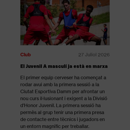
Club
27 Juliol 2026
Club
El Juvenil A masculí ja està en marxa
Disponib
revista: 
El primer equip cerveser ha començat a
Ja està d
rodar avui amb la primera sessió a la
revista of
Ciutat Esportiva Damm per afrontar un
que repas
nou curs il·lusionant i exigent a la Divisió
final de 
d'Honor Juvenil. La primera sessió ha
Segueix l
permès al grup tenir una primera presa
de contacte entre tècnics i jugadors en
un entorn magnífic per treballar.