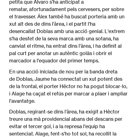
petita que Álvaro s'ha anticipat a
rematar, afortunadament pels cervesers, per sobre
el travesser. Álex també ha buscat porteria amb un
xut alt des de dins l'àrea, i el partit l'ha
desencallat Doblas amb una acció genial. L'extrem
s'ha desfet de la seva marca amb una sotana, ha
canviat el ritme, ha entrat dins l'àrea, i ha definit al
pal curt per anotar un autèntic golàs i obrir el
marcador a l'equador del primer temps.
En una acció iniciada de nou per la banda dreta
de Doblas, Jaume ha connectat un xut potent des
de la frontal, el porter Héctor no ha pogut blocar-lo,
i Alage ha caçat el refús per marcar a plaer i ampliar
l'avantatge.
Doblas, regirant-se dins l'àrea, ha exigit a Hèctor
treure una mà providencial abans del descans per
evitar el tercer gol, i a la represa l'equip ha
sentenciat. Alage, fent-s'ho tot sol, ha recollit la