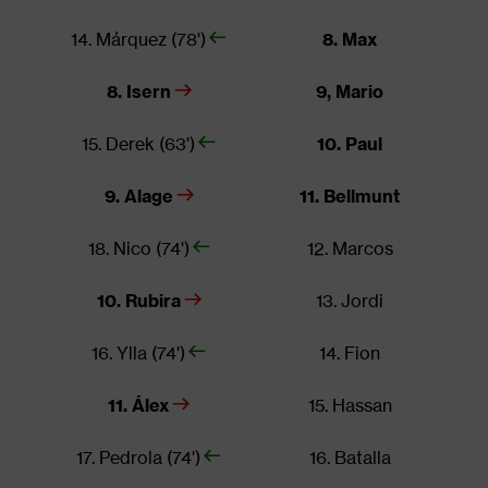
14. Márquez (78')
8. Max
8. Isern
9, Mario
15. Derek (63')
10. Paul
9. Alage
11. Bellmunt
18. Nico (74')
12. Marcos
10. Rubira
13. Jordi
16. Ylla (74')
14. Fion
11. Álex
15. Hassan
17. Pedrola (74')
16. Batalla