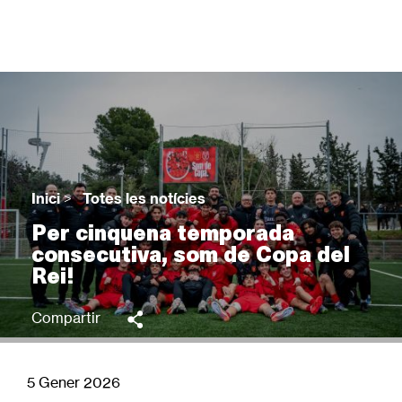
Vés
al
contingut
Back
to
top
Inici
>
Totes les notícies
Fil
Per cinquena temporada
d'Ariadna
consecutiva, som de Copa del
Rei!
Compartir
5 Gener 2026