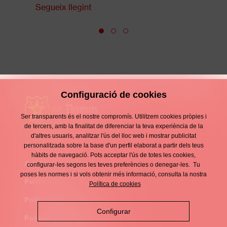
Segueix llegint
Configuració de cookies
Ser transparents és el nostre compromís. Utilitzem cookies pròpies i
de tercers, amb la finalitat de diferenciar la teva experiència de la
d'altres usuaris, analitzar l'ús del lloc web i mostrar publicitat
Contacte
personalitzada sobre la base d'un perfil elaborat a partir dels teus
Enllaços
hàbits de navegació. Pots acceptar l'ús de totes les cookies,
d'interès
Avís legal
configurar-les segons les teves preferències o denegar-les. Tu
Footer
poses les normes i si vols obtenir més informació, consulta la nostra
menu
Política de privacitat
Política de cookies
Política de cookies
Configurar
Política de xarxes socials