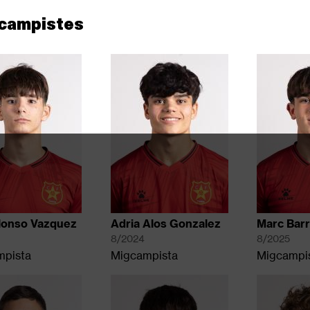
campistes
lonso Vazquez
Adria Alos Gonzalez
Marc Bar
8/2024
8/2025
mpista
Migcampista
Migcampi