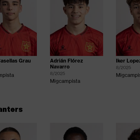
Casellas Grau
Adrián Flórez
Iker Lope
Navarro
8/2025
8/2025
mpista
Migcampi
Migcampista
anters