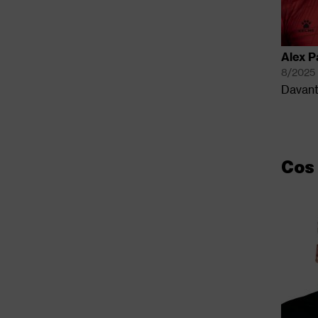
Alex P
8/2025
Davant
Cos 