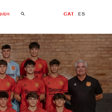
uips
CAT
ES
Cercar