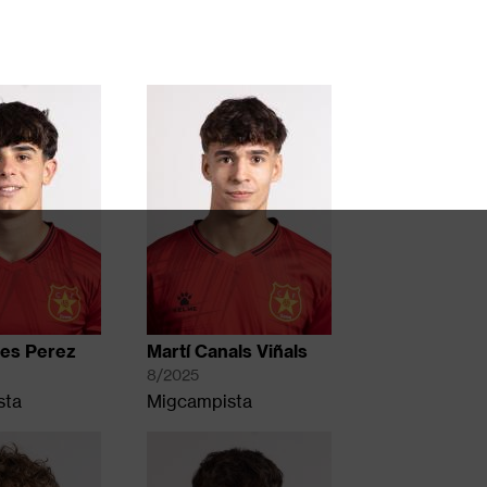
res Perez
Martí Canals Viñals
8/2025
sta
Migcampista