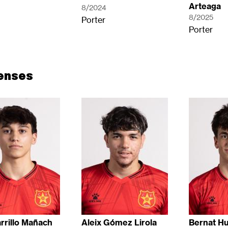
Arteaga
8/2024
8/2025
Porter
Porter
enses
arrillo Mañach
Aleix Gómez Lirola
Bernat H