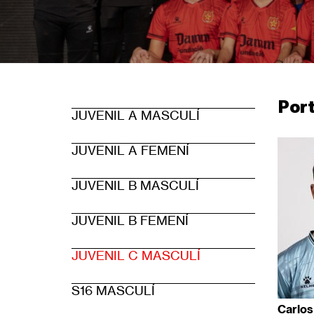
Por
JUVENIL A MASCULÍ
Level
JUVENIL A FEMENÍ
3
JUVENIL B MASCULÍ
main
JUVENIL B FEMENÍ
menu
JUVENIL C MASCULÍ
items
S16 MASCULÍ
Carlos