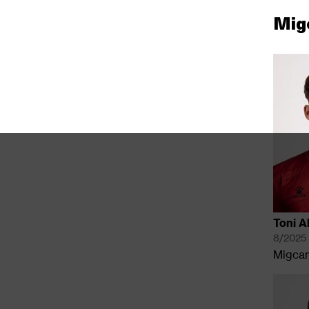
Mig
Toni A
8/2025
Migca