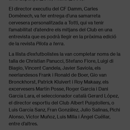
El director executiu del CF Damm, Carles
Domènech, va fer entrega d’una samarreta
cervesera personalitzada a Totti, qui va tenir
l’amabilitat d’atendre els mitjans del Club en una
entrevista que es podrà llegir en la pròxima edició
de la revista
Pilota a terra
.
La llista d’exfutbolistes la van completar noms de la
talla de Christian Panucci, Stefano Fiore, Luigi di
Biagio, Vincent Candela, Javier Saviola, els
neerlandesos Frank i Ronald de Boer, Gio van
Bronckhorst, Patrick Kluivert i Roy Makaay, els
excervesers Martín Posse, Roger Garcia i Dani
García Lara, el seleccionador català Gerard López,
el director esportiu del Club Albert Puigdollers, o
Luis García Sanz, Fran González, Julio Salinas, Pichi
Alonso, Víctor Muñoz, Luis Milla i Ángel Cuéllar,
entre d’altres.