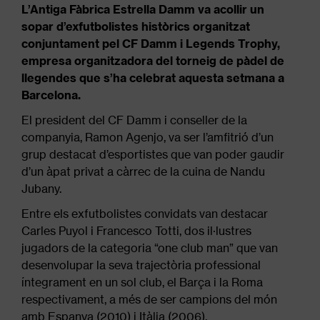
L’Antiga Fàbrica Estrella Damm va acollir un
sopar d’exfutbolistes històrics organitzat
conjuntament pel CF Damm i Legends Trophy,
empresa organitzadora del torneig de pàdel de
llegendes que s’ha celebrat aquesta setmana a
Barcelona.
El president del CF Damm i conseller de la
companyia, Ramon Agenjo, va ser l’amfitrió d’un
grup destacat d’esportistes que van poder gaudir
d’un àpat privat a càrrec de la cuina de Nandu
Jubany.
Entre els exfutbolistes convidats van destacar
Carles Puyol i Francesco Totti, dos il·lustres
jugadors de la categoria “one club man” que van
desenvolupar la seva trajectòria professional
íntegrament en un sol club, el Barça i la Roma
respectivament, a més de ser campions del món
amb Espanya (2010) i Itàlia (2006).