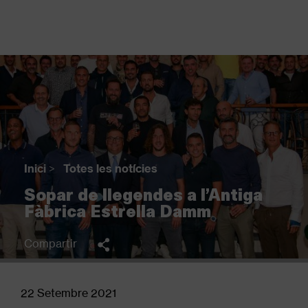
Vés
al
contingut
Back
to
top
Inici
>
Totes les notícies
Fil
Sopar de llegendes a l’Antiga
d'Ariadna
Fàbrica Estrella Damm
Compartir
22 Setembre 2021