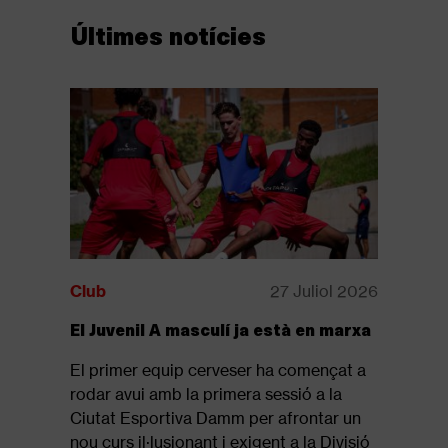
Últimes notícies
Club
27 Juliol 2026
Club
El Juvenil A masculí ja està en marxa
Disponib
revista: 
El primer equip cerveser ha començat a
Ja està d
rodar avui amb la primera sessió a la
revista of
Ciutat Esportiva Damm per afrontar un
que repas
nou curs il·lusionant i exigent a la Divisió