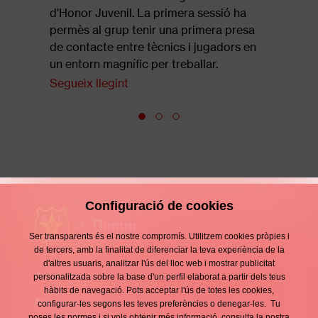
final de 
d'Honor Juvenil. La primera sessió ha
Segueix l
permès al grup tenir una primera presa
de contacte entre tècnics i jugadors en
un entorn magnífic per treballar.
Segueix llegint
Configuració de cookies
Ser transparents és el nostre compromís. Utilitzem cookies pròpies i
de tercers, amb la finalitat de diferenciar la teva experiència de la
d'altres usuaris, analitzar l'ús del lloc web i mostrar publicitat
Contacte
personalitzada sobre la base d'un perfil elaborat a partir dels teus
Enllaços
hàbits de navegació. Pots acceptar l'ús de totes les cookies,
d'interès
Avís legal
configurar-les segons les teves preferències o denegar-les. Tu
Footer
poses les normes i si vols obtenir més informació, consulta la nostra