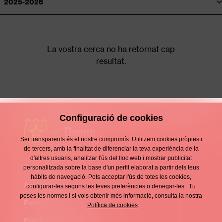
La vostra cerca no ha retornat cap
resultat.
Configuració de cookies
Ser transparents és el nostre compromís. Utilitzem cookies pròpies i
de tercers, amb la finalitat de diferenciar la teva experiència de la
d'altres usuaris, analitzar l'ús del lloc web i mostrar publicitat
Contacte
personalitzada sobre la base d'un perfil elaborat a partir dels teus
Enllaços
hàbits de navegació. Pots acceptar l'ús de totes les cookies,
d'interès
Avís legal
configurar-les segons les teves preferències o denegar-les. Tu
Footer
poses les normes i si vols obtenir més informació, consulta la nostra
menu
Política de privacitat
Política de cookies
Política de cookies