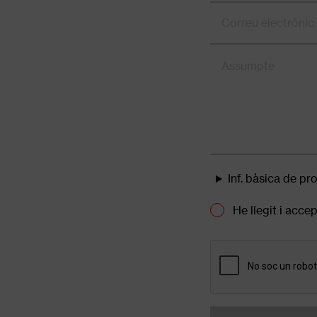
Inf. bàsica de p
He llegit i ac