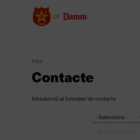
Vés
al
contingut
Inici
Back
to
Contacte
Fil
top
d'Ariadna
Introducció al formulari de contacte