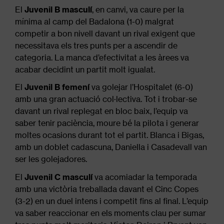
El
Juvenil B masculí
, en canvi, va caure per la
mínima al camp del Badalona (1-0) malgrat
competir a bon nivell davant un rival exigent que
necessitava els tres punts per a ascendir de
categoria. La manca d’efectivitat a les àrees va
acabar decidint un partit molt igualat.
El
Juvenil B femení
va golejar l’Hospitalet (6-0)
amb una gran actuació col·lectiva. Tot i trobar-se
davant un rival replegat en bloc baix, l’equip va
saber tenir paciència, moure bé la pilota i generar
moltes ocasions durant tot el partit. Blanca i Bigas,
amb un doblet cadascuna, Daniella i Casadevall van
ser les golejadores.
El
Juvenil C masculí
va
acomiadar la temporada
amb una victòria treballada davant el Cinc Copes
(3-2) en un duel intens i competit fins al final. L’equip
va saber reaccionar en els moments clau per sumar