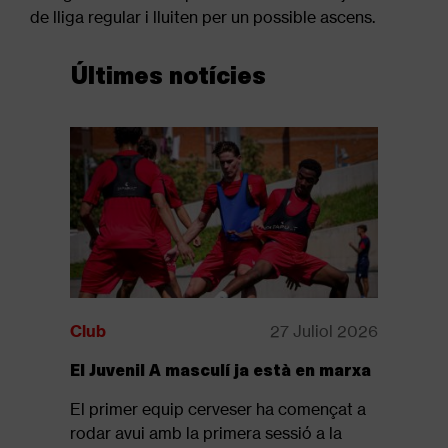
de lliga regular i lluiten per un possible ascens.
Últimes notícies
Club
27 Juliol 2026
Club
El Juvenil A masculí ja està en marxa
Disponib
revista: 
El primer equip cerveser ha començat a
Ja està d
rodar avui amb la primera sessió a la