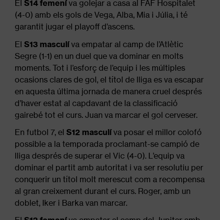
El
S14 femení
va golejar a casa al FAF Hospitalet
(4-0) amb els gols de Vega, Alba, Mia i Júlia, i té
garantit jugar el playoff d’ascens.
El
S13 masculí
va empatar al camp de l’Atlètic
Segre (1-1) en un duel que va dominar en molts
moments. Tot i l’esforç de l’equip i les múltiples
ocasions clares de gol, el títol de lliga es va escapar
en aquesta última jornada de manera cruel després
d’haver estat al capdavant de la classificació
gairebé tot el curs. Juan va marcar el gol cerveser.
En futbol 7, el
S12 masculí
va posar el millor colofó
possible a la temporada proclamant-se campió de
lliga després de superar el Vic (4-0). L’equip va
dominar el partit amb autoritat i va ser resolutiu per
conquerir un títol molt merescut com a recompensa
al gran creixement durant el curs. Roger, amb un
doblet, Iker i Barka van marcar.
El
S12 femení
va empatar al camp del Jupiter amb