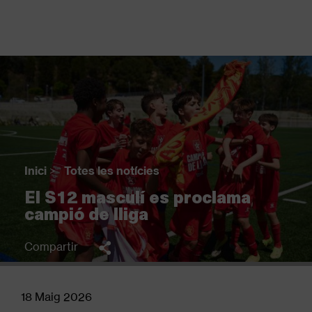
Vés
al
contingut
Back
to
top
Inici
>
Totes les notícies
Fil
El S12 masculí es proclama
d'Ariadna
campió de lliga
Compartir
18 Maig 2026