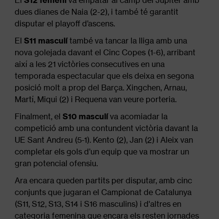
dues dianes de Naia (2-2), i també té garantit
disputar el playoff d’ascens.
El
S11 masculí
també va tancar la lliga amb una
nova golejada davant el Cinc Copes (1-6), arribant
així a les 21 victòries consecutives en una
temporada espectacular que els deixa en segona
posició molt a prop del Barça. Xingchen, Arnau,
Martí, Miqui (2) i Requena van veure porteria.
Finalment, el
S10 masculí
va acomiadar la
competició amb una contundent victòria davant la
UE Sant Andreu (5-1). Kento (2), Jan (2) i Aleix van
completar els gols d’un equip que va mostrar un
gran potencial ofensiu.
Ara encara queden partits per disputar, amb cinc
conjunts que jugaran el Campionat de Catalunya
(S11, S12, S13, S14 i S16 masculins) i d'altres en
categoria femenina que encara els resten jornades