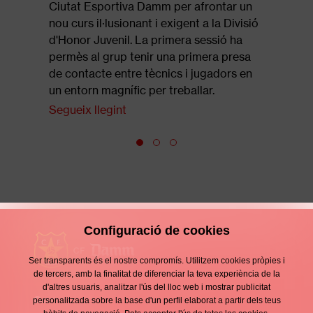
revista of
Ciutat Esportiva Damm per afrontar un
que repas
nou curs il·lusionant i exigent a la Divisió
final de 
d'Honor Juvenil. La primera sessió ha
Segueix l
permès al grup tenir una primera presa
de contacte entre tècnics i jugadors en
un entorn magnífic per treballar.
Segueix llegint
Configuració de cookies
Ser transparents és el nostre compromís. Utilitzem cookies pròpies i
de tercers, amb la finalitat de diferenciar la teva experiència de la
d'altres usuaris, analitzar l'ús del lloc web i mostrar publicitat
Contacte
personalitzada sobre la base d'un perfil elaborat a partir dels teus
Enllaços