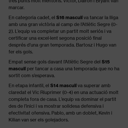
tres punts molt meritoris. Víctor, Dairon i Bryant van
marcar.
En categoria cadet, el
S16 masculí
va tancar la lliga
amb una gran victòria al camp de l’Atlètic Segre (0-
2). L’equip va completar un partit molt seriós i va
certificar una excel·lent segona posició final
després d’una gran temporada. Bartosz i Hugo van
fer els gols.
Empat sense gols davant l’Atlètic Segre del
S15
masculí
per tancar a casa una temporada que no ha
sortit com s’esperava.
En etapa infantil, el
S14 masculí
va superar amb
claredat el Vic Riuprimer (0-4) en una actuació molt
completa fora de casa. L’equip va dominar el partit
des de l’inici i va mostrar solidesa defensiva i
efectivitat ofensiva. Pablo, amb un doblet, Kevin i
Kilian van ser els golejadors.