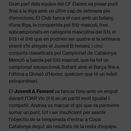
Gran part dels equips del CF Damm va posar punt
final a la lliga amb un últim cap de setmana ple
d’emocions. El Club tanca el curs amb un balanç
d’una lliga, la conquerida pel S12 masculí, tres
subcampionats en categoria masculina del S11, el
S13 i el S16 que en podrien ser quatre si la setmana
vinent s’hi afegeix el Juvenil B femení, i cinc
conjunts classificats pel Campionat de Catalunya.
Menció a banda pel S13 masculí, que ha fet un
campionat excepcional, lluitant amb el Barça fins a
l’última a Divisió d’Honor, quelcom que té un mèrit
extraordinari.
El
Juvenil A Femení
va tancar l’any amb un empat
davant l’OAR Vic (1-1) en un partit molt igualat i
competit. Andrea va marcar el gol que va permetre
sumar un punt, tot i ser insuficient per assolir
l'objectiu de la temporada d'entrar a Copa
Catalunya degut als resultats de la resta d'equips.