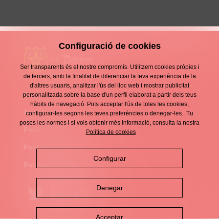
Configuració de cookies
Ser transparents és el nostre compromís. Utilitzem cookies pròpies i
de tercers, amb la finalitat de diferenciar la teva experiència de la
d'altres usuaris, analitzar l'ús del lloc web i mostrar publicitat
Contacte
personalitzada sobre la base d'un perfil elaborat a partir dels teus
Enllaços
hàbits de navegació. Pots acceptar l'ús de totes les cookies,
d'interès
Avís legal
configurar-les segons les teves preferències o denegar-les. Tu
Footer
poses les normes i si vols obtenir més informació, consulta la nostra
menu
Política de privacitat
Política de cookies
Política de cookies
Configurar
Política de xarxes socials
Denegar
Acceptar