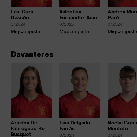
Laia Cura
Valentina
Andrea Mor
Gascón
Fernández Asin
Paré
8/2024
8/2025
8/2024
Migcampista
Migcampista
Migcampist
Davanteres
Ariadna De
Laia Delgado
Noelia Gran
Fàbregues-Bo
Farràs
Montufo
Busquet
8/2024
8/2024