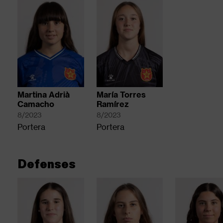
3
main
menu
items
Martina Adrià
María Torres
Camacho
Ramírez
8/2023
8/2023
Portera
Portera
Defenses