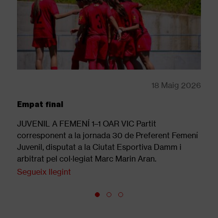
18 Maig 2026
Cròn
Empat final
El f
JUVENIL A FEMENÍ 1–1 OAR VIC Partit
REUS
corresponent a la jornada 30 de Preferent Femení
a la
Juvenil, disputat a la Ciutat Esportiva Damm i
disp
arbitrat pel col·legiat Marc Marin Aran.
Ando
Segueix llegint
Segu