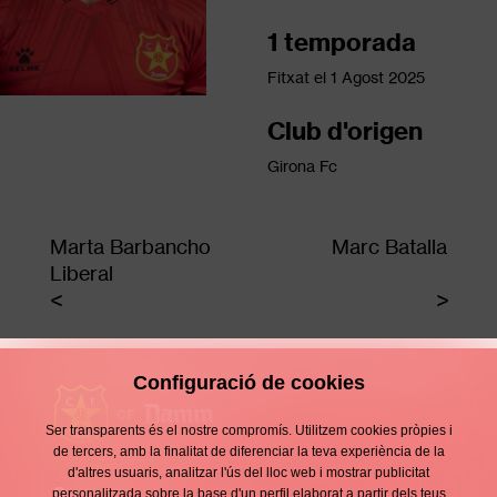
1 temporada
Fitxat el
1 Agost 2025
Club d'origen
Girona Fc
Marta Barbancho
Marc Batalla
Liberal
Configuració de cookies
Ser transparents és el nostre compromís. Utilitzem cookies pròpies i
de tercers, amb la finalitat de diferenciar la teva experiència de la
d'altres usuaris, analitzar l'ús del lloc web i mostrar publicitat
Contacte
personalitzada sobre la base d'un perfil elaborat a partir dels teus