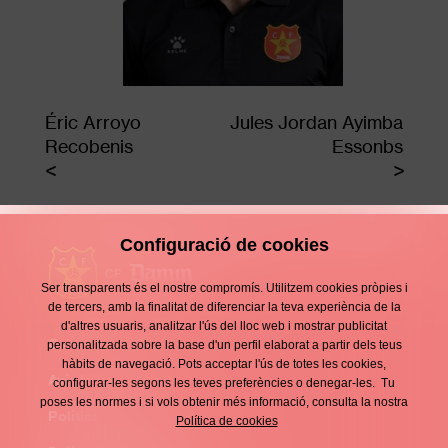
Éric Arroyo
Jules Jordan Ayimba
Recobenis
Essonbs
Configuració de cookies
Ser transparents és el nostre compromís. Utilitzem cookies pròpies i
de tercers, amb la finalitat de diferenciar la teva experiència de la
d'altres usuaris, analitzar l'ús del lloc web i mostrar publicitat
Contacte
personalitzada sobre la base d'un perfil elaborat a partir dels teus
Enllaços
hàbits de navegació. Pots acceptar l'ús de totes les cookies,
d'interès
Avís legal
configurar-les segons les teves preferències o denegar-les. Tu
Footer
poses les normes i si vols obtenir més informació, consulta la nostra
menu
Política de privacitat
Política de cookies