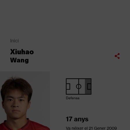
Vés
al
contingut
Back
to
top
Inici
Fil
Xiuhao
d'Ariadna
Compartir
Wang
Defensa
17 anys
Va néixer el
21 Gener 2009