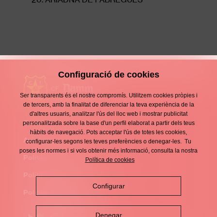
Configuració de cookies
Ser transparents és el nostre compromís. Utilitzem cookies pròpies i
de tercers, amb la finalitat de diferenciar la teva experiència de la
d'altres usuaris, analitzar l'ús del lloc web i mostrar publicitat
Contacte
personalitzada sobre la base d'un perfil elaborat a partir dels teus
Enllaços
hàbits de navegació. Pots acceptar l'ús de totes les cookies,
d'interès
Avís legal
configurar-les segons les teves preferències o denegar-les. Tu
Footer
poses les normes i si vols obtenir més informació, consulta la nostra
menu
Política de privacitat
Política de cookies
Política de cookies
Configurar
Política de xarxes socials
Denegar