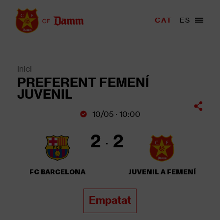
Vés
al
Menu
CAT
ES
Main
contingut
trigger
navigation
Back
to
top
Inici
Fil
PREFERENT FEMENÍ
d'Ariadna
JUVENIL
10/05 · 10:00
2
2
FC BARCELONA
JUVENIL A FEMENÍ
Empatat