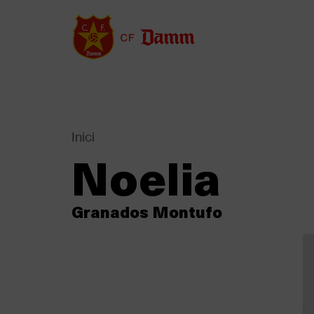
Vés
al
contingut
Inici
Back
Noelia
to
Fil
top
d'Ariadna
Granados Montufo