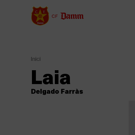
Vés
al
contingut
Inici
Back
Laia
to
Fil
top
d'Ariadna
Delgado Farràs