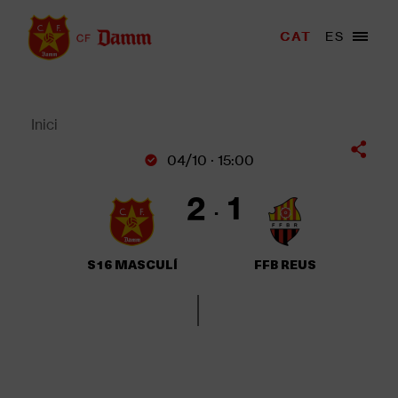
Vés
al
Menu
CAT
ES
Main
contingut
trigger
navigation
Back
to
top
Inici
Fil
04/10 · 15:00
d'Ariadna
2
1
S16 MASCULÍ
FFB REUS