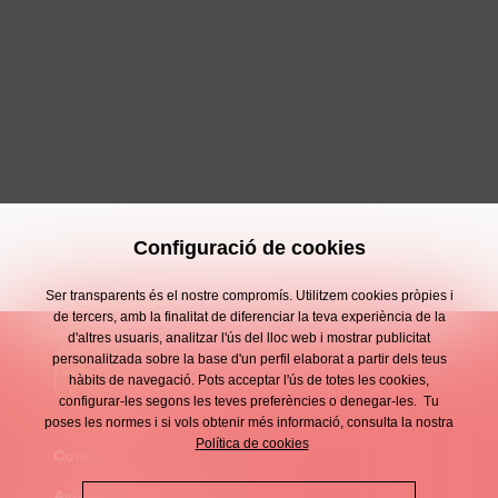
Configuració de cookies
Ser transparents és el nostre compromís. Utilitzem cookies pròpies i
de tercers, amb la finalitat de diferenciar la teva experiència de la
d'altres usuaris, analitzar l'ús del lloc web i mostrar publicitat
personalitzada sobre la base d'un perfil elaborat a partir dels teus
hàbits de navegació. Pots acceptar l'ús de totes les cookies,
configurar-les segons les teves preferències o denegar-les. Tu
poses les normes i si vols obtenir més informació, consulta la nostra
Política de cookies
Contacte
Enllaços
Avís legal