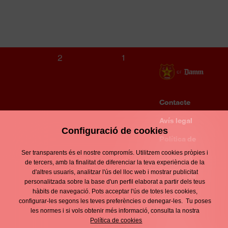
S16 MASCULÍ
FFB REUS
2
1
Contacte
Enllaços
d'interès
Avís legal
Footer
Configuració de cookies
menu
Política de
Ser transparents és el nostre compromís. Utilitzem cookies pròpies i
privacitat
de tercers, amb la finalitat de diferenciar la teva experiència de la
d'altres usuaris, analitzar l'ús del lloc web i mostrar publicitat
Política de
personalitzada sobre la base d'un perfil elaborat a partir dels teus
hàbits de navegació. Pots acceptar l'ús de totes les cookies,
cookies
configurar-les segons les teves preferències o denegar-les. Tu poses
les normes i si vols obtenir més informació, consulta la nostra
Política de
Política de cookies