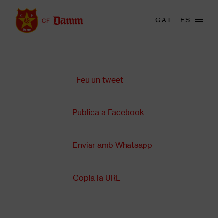
Vés
al
Menu
CAT
ES
Main
contingut
trigger
navigation
Comparteix a:
Back
to
top
Feu un tweet
Publica a Facebook
Enviar amb Whatsapp
Copia la URL