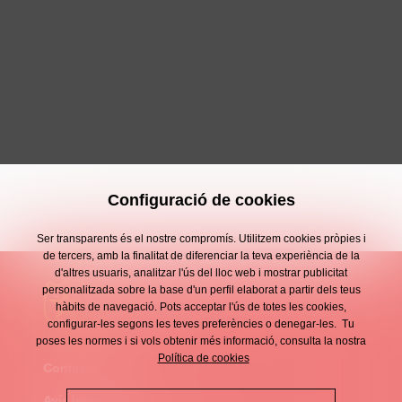
Configuració de cookies
Ser transparents és el nostre compromís. Utilitzem cookies pròpies i
de tercers, amb la finalitat de diferenciar la teva experiència de la
d'altres usuaris, analitzar l'ús del lloc web i mostrar publicitat
personalitzada sobre la base d'un perfil elaborat a partir dels teus
hàbits de navegació. Pots acceptar l'ús de totes les cookies,
configurar-les segons les teves preferències o denegar-les. Tu
poses les normes i si vols obtenir més informació, consulta la nostra
Política de cookies
Contacte
Enllaços
Avís legal