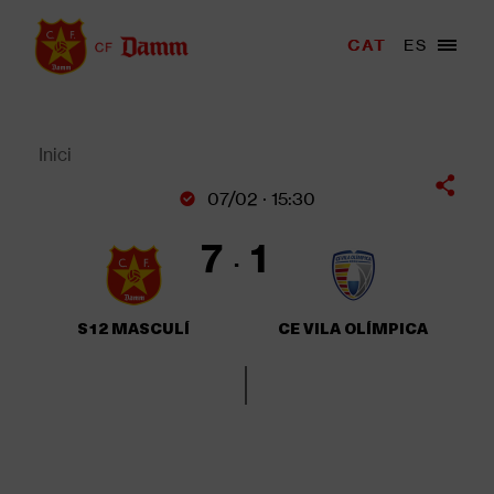
Vés
al
Menu
CAT
ES
Main
contingut
trigger
navigation
Back
to
top
Inici
Fil
07/02 · 15:30
d'Ariadna
7
1
S12 MASCULÍ
CE VILA OLÍMPICA