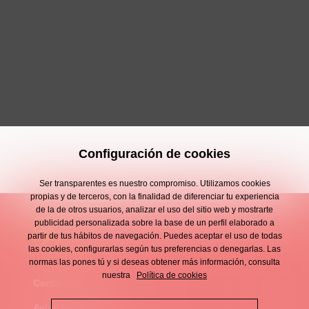
Configuración de cookies
Ser transparentes es nuestro compromiso. Utilizamos cookies
propias y de terceros, con la finalidad de diferenciar tu experiencia
de la de otros usuarios, analizar el uso del sitio web y mostrarte
publicidad personalizada sobre la base de un perfil elaborado a
partir de tus hábitos de navegación. Puedes aceptar el uso de todas
las cookies, configurarlas según tus preferencias o denegarlas. Las
normas las pones tú y si deseas obtener más información, consulta
nuestra
Política de cookies
Contacto
Enllaços
Aviso legal