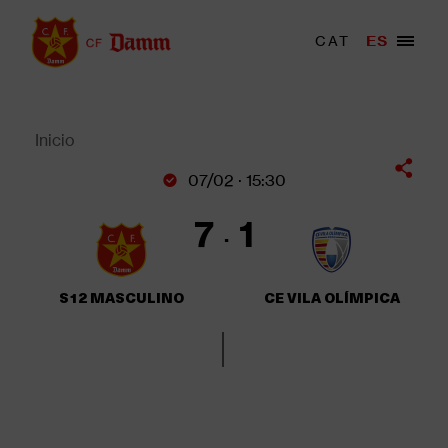
Pasar
al
Menu
CAT
ES
Main
contenido
trigger
navigation
principal
Back
to
top
Inicio
Sobrescribir
07/02 · 15:30
enlaces
de
7
1
ayuda
a
la
S12 MASCULINO
CE VILA OLÍMPICA
navegación