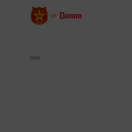
Vés
al
contingut
Inici
Back
to
Fil
top
d'Ariadna