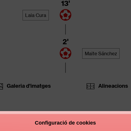
13'
Laia Cura
2'
Maite Sánchez
Galeria d'imatges
Alineacions
Configuració de cookies