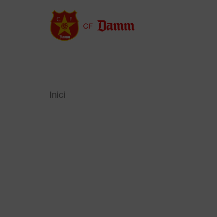
Vés
al
contingut
Inici
Back
to
Fil
top
d'Ariadna