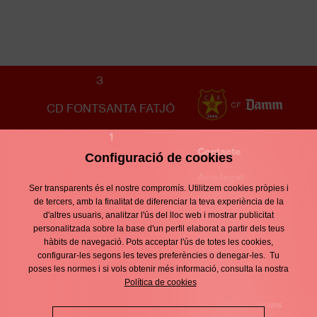
JUVENIL A FEMENÍ
3
CD FONTSANTA FATJÓ
1
Contacte
Configuració de cookies
Enllaços
d'interès
Avís legal
Footer
Ser transparents és el nostre compromís. Utilitzem cookies pròpies i
menu
Política de
de tercers, amb la finalitat de diferenciar la teva experiència de la
d'altres usuaris, analitzar l'ús del lloc web i mostrar publicitat
privacitat
personalitzada sobre la base d'un perfil elaborat a partir dels teus
hàbits de navegació. Pots acceptar l'ús de totes les cookies,
Política de
configurar-les segons les teves preferències o denegar-les. Tu
poses les normes i si vols obtenir més informació, consulta la nostra
cookies
Política de cookies
Política de xarxes