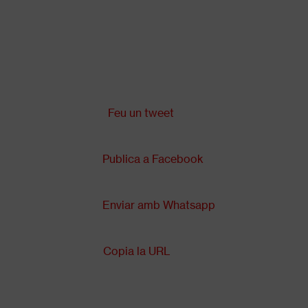
Vés
al
contingut
Comparteix a:
Back
to
top
Feu un tweet
Publica a Facebook
Enviar amb Whatsapp
Copia la URL