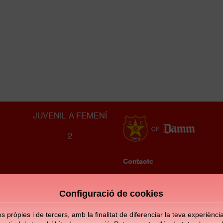
PREFERENT FEMENÍ JUVENIL
FC BARCELONA
2
JUVENIL A FEMENÍ
2
Contacte
Enllaços
Configuració de cookies
d'interès
pròpies i de tercers, amb la finalitat de diferenciar la teva experiència d