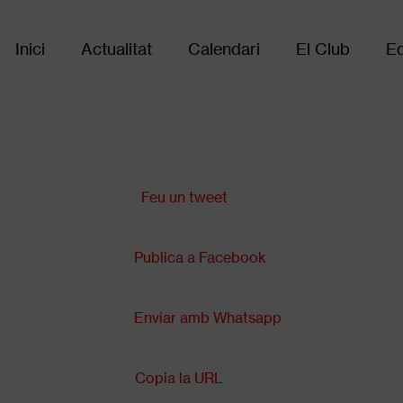
Inici
Actualitat
Calendari
El Club
Eq
Main
navigation
Comparteix a:
Feu un tweet
Publica a Facebook
Enviar amb Whatsapp
Copia la URL