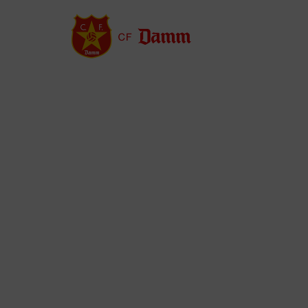
Vés
al
contingut
Back
to
top