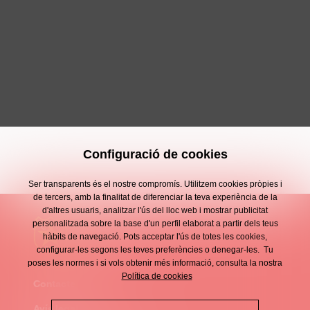
Configuració de cookies
Ser transparents és el nostre compromís. Utilitzem cookies pròpies i
de tercers, amb la finalitat de diferenciar la teva experiència de la
d'altres usuaris, analitzar l'ús del lloc web i mostrar publicitat
personalitzada sobre la base d'un perfil elaborat a partir dels teus
hàbits de navegació. Pots acceptar l'ús de totes les cookies,
configurar-les segons les teves preferències o denegar-les. Tu
poses les normes i si vols obtenir més informació, consulta la nostra
Política de cookies
Contacte
Enllaços
Avís legal