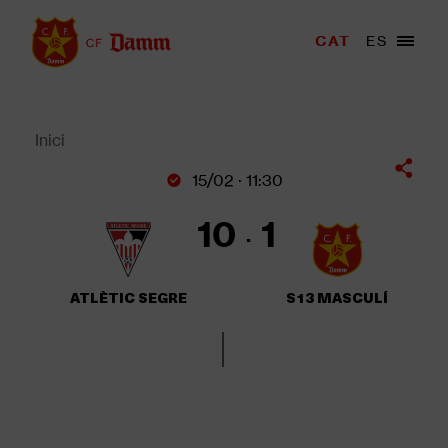
Vés
al
Menu
CAT
ES
Main
contingut
trigger
navigation
Back
to
top
Inici
Fil
15/02 · 11:30
d'Ariadna
10
1
ATLÈTIC SEGRE
S13 MASCULÍ