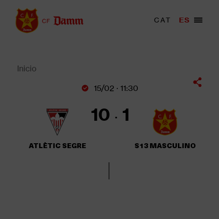
Pasar
al
Menu
CAT
ES
Main
contenido
trigger
navigation
principal
Back
to
top
Inicio
Sobrescribir
15/02 · 11:30
enlaces
de
10
1
ayuda
a
la
ATLÈTIC SEGRE
S13 MASCULINO
navegación