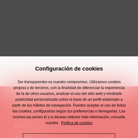
Configuración de cookies
Ser transparentes es nuestro compromiso. Utilizamos cookies
propias y de terceros, con la finalidad de diferenciar tu experiencia
de la de otros usuarios, analizar el uso del sitio web y mostrarte
publicidad personalizada sobre la base de un perfil elaborado a
partir de tus hábitos de navegación. Puedes aceptar el uso de todas
las cookies, configurarlas según tus preferencias o denegarlas. Las
normas las pones tú y si deseas obtener más información, consulta
nuestra
Política de cookies
Contacto
Enllaços
Aviso legal