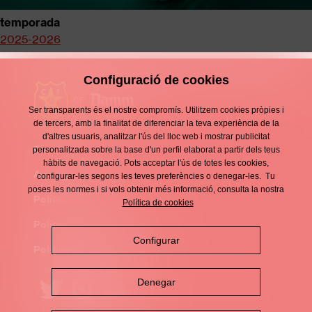
temporada
2025-2026
Configuració de cookies
Ser transparents és el nostre compromís. Utilitzem cookies pròpies i
de tercers, amb la finalitat de diferenciar la teva experiència de la
d'altres usuaris, analitzar l'ús del lloc web i mostrar publicitat
Contacte
personalitzada sobre la base d'un perfil elaborat a partir dels teus
Enllaços
hàbits de navegació. Pots acceptar l'ús de totes les cookies,
d'interès
Avís legal
configurar-les segons les teves preferències o denegar-les. Tu
Footer
poses les normes i si vols obtenir més informació, consulta la nostra
menu
Política de privacitat
Política de cookies
Política de cookies
Configurar
Política de xarxes socials
Denegar