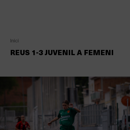
Vés
al
contingut
Back
to
top
Inici
Fil
REUS 1-3 JUVENIL A FEMENI
d'Ariadna