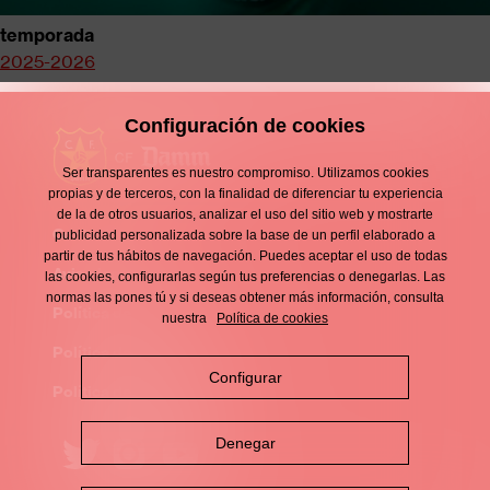
temporada
2025-2026
Configuración de cookies
Ser transparentes es nuestro compromiso. Utilizamos cookies
propias y de terceros, con la finalidad de diferenciar tu experiencia
de la de otros usuarios, analizar el uso del sitio web y mostrarte
Contacto
publicidad personalizada sobre la base de un perfil elaborado a
Enllaços
partir de tus hábitos de navegación. Puedes aceptar el uso de todas
d'interès
Aviso legal
las cookies, configurarlas según tus preferencias o denegarlas. Las
Footer
normas las pones tú y si deseas obtener más información, consulta
menu
Política de privacidad
nuestra
Política de cookies
Política de cookies
Configurar
Política de redes sociales
Denegar