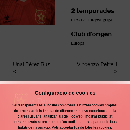
2 temporades
Fitxat el
1 Agost 2024
Club d'origen
Europa
Unai Pérez Ruz
Vincenzo Petrelli
Configuració de cookies
Ser transparents és el nostre compromís. Utilitzem cookies pròpies i
de tercers, amb la finalitat de diferenciar la teva experiència de la
d'altres usuaris, analitzar l'ús del lloc web i mostrar publicitat
Contacte
personalitzada sobre la base d'un perfil elaborat a partir dels teus
Enllaços
hàbits de navegació. Pots acceptar l'ús de totes les cookies,