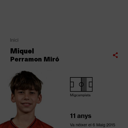
Vés
al
contingut
Back
to
top
Inici
Fil
Miquel
d'Ariadna
Compartir
Perramon Miró
Migcampista
11 anys
Va néixer el
6 Maig 2015