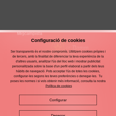
Miquel Perramon Miró
S11 MASCULÍ
Migcampista
Configuració de cookies
Ser transparents és el nostre compromís. Utilitzem cookies pròpies i
de tercers, amb la finalitat de diferenciar la teva experiència de la
d'altres usuaris, analitzar l'ús del lloc web i mostrar publicitat
Contacte
personalitzada sobre la base d'un perfil elaborat a partir dels teus
Enllaços
hàbits de navegació. Pots acceptar l'ús de totes les cookies,
d'interès
Avís legal
configurar-les segons les teves preferències o denegar-les. Tu
Footer
poses les normes i si vols obtenir més informació, consulta la nostra
menu
Política de privacitat
Política de cookies
Política de cookies
Configurar
Política de xarxes socials
Denegar