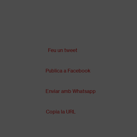
Vés
al
contingut
Comparteix a:
Back
to
top
Feu un tweet
Publica a Facebook
Enviar amb Whatsapp
Copia la URL