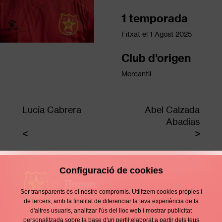
1 temporada
Fitxat el
1 Agost 2025
Club d'origen
Mercantil
Lucía Cabrera
Abel Calzada
Abadías
Configuració de cookies
Ser transparents és el nostre compromís. Utilitzem cookies pròpies i
de tercers, amb la finalitat de diferenciar la teva experiència de la
d'altres usuaris, analitzar l'ús del lloc web i mostrar publicitat
Contacte
personalitzada sobre la base d'un perfil elaborat a partir dels teus