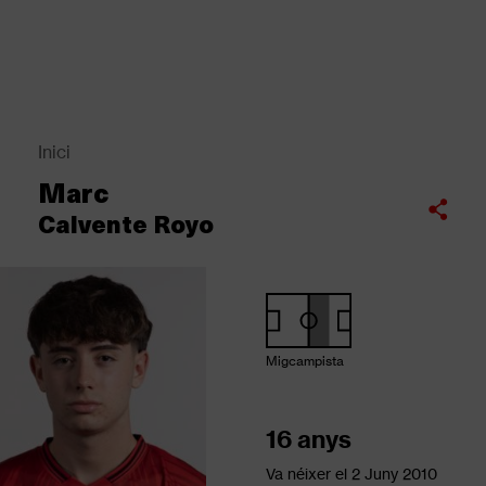
Vés
al
contingut
Back
to
top
Inici
Fil
Marc
d'Ariadna
Compartir
Calvente Royo
Migcampista
16 anys
Va néixer el
2 Juny 2010