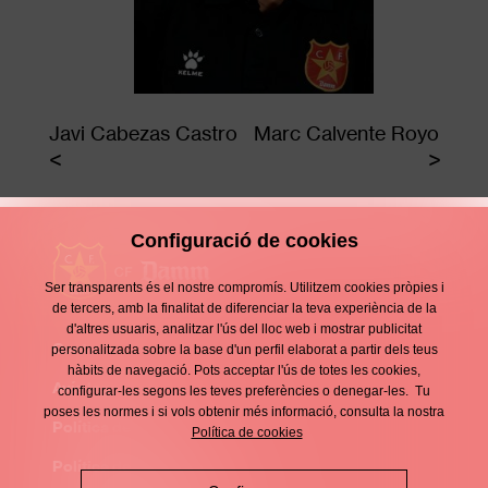
Javi Cabezas Castro
Marc Calvente Royo
Configuració de cookies
Ser transparents és el nostre compromís. Utilitzem cookies pròpies i
de tercers, amb la finalitat de diferenciar la teva experiència de la
d'altres usuaris, analitzar l'ús del lloc web i mostrar publicitat
Contacte
personalitzada sobre la base d'un perfil elaborat a partir dels teus
Enllaços
hàbits de navegació. Pots acceptar l'ús de totes les cookies,
d'interès
Avís legal
configurar-les segons les teves preferències o denegar-les. Tu
Footer
poses les normes i si vols obtenir més informació, consulta la nostra
menu
Política de privacitat
Política de cookies
Política de cookies