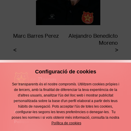
Marc Barres Perez
Alejandro Benedicto
Moreno
Configuració de cookies
Ser transparents és el nostre compromís. Utilitzem cookies pròpies i
de tercers, amb la finalitat de diferenciar la teva experiència de la
d'altres usuaris, analitzar l'ús del lloc web i mostrar publicitat
Contacte
personalitzada sobre la base d'un perfil elaborat a partir dels teus
Enllaços
hàbits de navegació. Pots acceptar l'ús de totes les cookies,
d'interès
Avís legal
configurar-les segons les teves preferències o denegar-les. Tu
Footer
poses les normes i si vols obtenir més informació, consulta la nostra
menu
Política de privacitat
Política de cookies