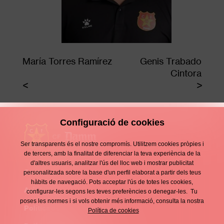
María Torres Ramírez
Genis Trabado
Cintora
Configuració de cookies
Ser transparents és el nostre compromís. Utilitzem cookies pròpies i
de tercers, amb la finalitat de diferenciar la teva experiència de la
d'altres usuaris, analitzar l'ús del lloc web i mostrar publicitat
Contacte
personalitzada sobre la base d'un perfil elaborat a partir dels teus
Enllaços
hàbits de navegació. Pots acceptar l'ús de totes les cookies,
d'interès
Avís legal
configurar-les segons les teves preferències o denegar-les. Tu
Footer
poses les normes i si vols obtenir més informació, consulta la nostra
menu
Política de privacitat
Política de cookies