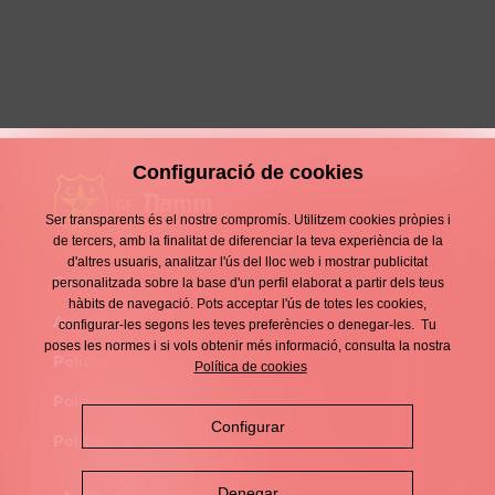
Ferran Torres Rovira
S12 MASCULÍ
Configuració de cookies
Ser transparents és el nostre compromís. Utilitzem cookies pròpies i
de tercers, amb la finalitat de diferenciar la teva experiència de la
d'altres usuaris, analitzar l'ús del lloc web i mostrar publicitat
Contacte
personalitzada sobre la base d'un perfil elaborat a partir dels teus
Enllaços
hàbits de navegació. Pots acceptar l'ús de totes les cookies,
d'interès
Avís legal
configurar-les segons les teves preferències o denegar-les. Tu
Footer
poses les normes i si vols obtenir més informació, consulta la nostra
menu
Política de privacitat
Política de cookies
Política de cookies
Configurar
Política de xarxes socials
Denegar