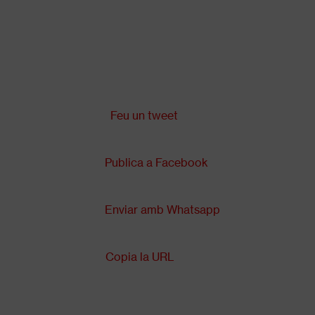
Vés
al
contingut
Comparteix a:
Back
to
top
Feu un tweet
Publica a Facebook
Enviar amb Whatsapp
Copia la URL