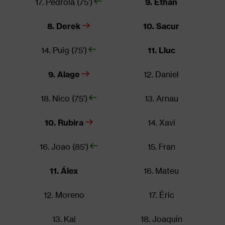
17. Pedrola (75')
9. Ethan
8. Derek
10. Sacur
14. Puig (75')
11. Lluc
9. Alage
12. Daniel
18. Nico (75')
13. Arnau
10. Rubira
14. Xavi
16. Joao (85')
15. Fran
11. Álex
16. Mateu
12. Moreno
17. Èric
13. Kai
18. Joaquín