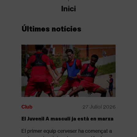
Inici
Últimes notícies
Club
27 Juliol 2026
Club
El Juvenil A masculí ja està en marxa
Disponib
revista: 
El primer equip cerveser ha començat a
Ja està d