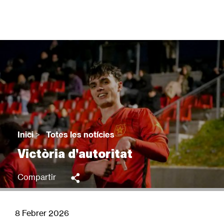
Vés
al
contingut
Back
to
top
Inici
>
Totes les notícies
Fil
Victòria d'autoritat
d'Ariadna
Compartir
8 Febrer 2026