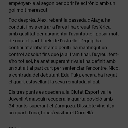
empènyer-la al segon per obrir l’electrònic amb un
gol molt merescut.
Poc després, Álex, rebent la passada d’Alage, ha
conduït fins a entrar a l’àrea i ha creuat l’esfèrica
amb qualitat per augmentar l’avantatge i posar molt
de cara el partit pels de l’estrella. L’equip ha
continuat arribant amb perill i ha mantingut un
control absolut fins que ja al tram final, Buyreu, fent-
s’ho tot sol, ha anat superant rivals i ha definit amb
un xut alt al part curt per sentenciar l’encontre. Nico,
a centrada del debutant Edu Puig, encara ha fregat
el quart estavellant la seva rematada al pal.
Els tres punts es queden a la Ciutat Esportiva i el
Juvenil A masculí recupera la quarta posició amb
34 punts, superant el Zaragoza. Dissabte vinent, a
un quart d’una, tocarà visitar el Cornellà.