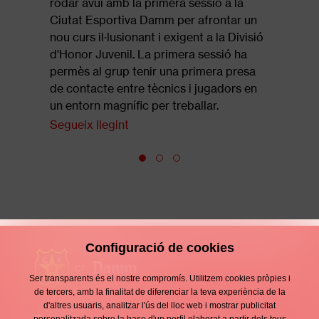
rodar avui amb la primera sessió a la
revista of
Ciutat Esportiva Damm per afrontar un
que repas
nou curs il·lusionant i exigent a la Divisió
final de 
d'Honor Juvenil. La primera sessió ha
Segueix l
permès al grup tenir una primera presa
de contacte entre tècnics i jugadors en
un entorn magnífic per treballar.
Segueix llegint
Configuració de cookies
Ser transparents és el nostre compromís. Utilitzem cookies pròpies i
de tercers, amb la finalitat de diferenciar la teva experiència de la
d'altres usuaris, analitzar l'ús del lloc web i mostrar publicitat
Contacte