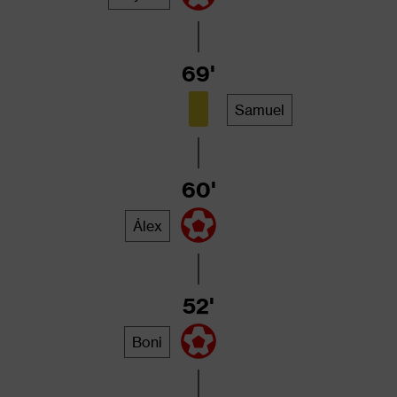
69'
Samuel
60'
Álex
52'
Boni