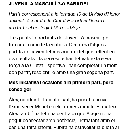
JUVENIL A MASCULÍ 3-0 SABADELL
Partit corresponent a la jornada 19 de Divisió d'Honor
Juvenil, disputat a la Ciutat Esportiva Damm i
arbitrat pel col·legiat Morros Moje.
Tres punts importants del Juvenil A masculí per
tornar al camí de la victòria. Després d’alguns
partits on havien fet més mèrits del que reflectien
els resultats, els cervesers han fet valdre la seva
força a la Ciutat Esportiva i han completat un molt
bon partit, resolent-lo amb una gran segona part.
Més iniciativa i ocasions a la primera part, però
sense gol
Álex, conduint i traient el xut, ha posat a prova
l’excerveser Manel en els primers minuts. El mateix
Álex també ha fet una centrada que Alage no ha
pogut connectar amb potència, i rematant amb el
cap una falta lateral, Rubira ha estavellat la pilota al