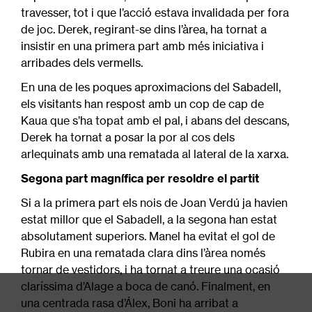
travesser, tot i que l’acció estava invalidada per fora
de joc. Derek, regirant-se dins l’àrea, ha tornat a
insistir en una primera part amb més iniciativa i
arribades dels vermells.
En una de les poques aproximacions del Sabadell,
els visitants han respost amb un cop de cap de
Kaua que s’ha topat amb el pal, i abans del descans,
Derek ha tornat a posar la por al cos dels
arlequinats amb una rematada al lateral de la xarxa.
Segona part magnífica per resoldre el partit
Si a la primera part els nois de Joan Verdú ja havien
estat millor que el Sabadell, a la segona han estat
absolutament superiors. Manel ha evitat el gol de
Rubira en una rematada clara dins l’àrea només
tornar de vestidors, i ha tornat a treure una ocasió
claríssima d’Alage a boca de canó. Finalment, en
una centrada rasa d’Álex, Boni ha arribat a