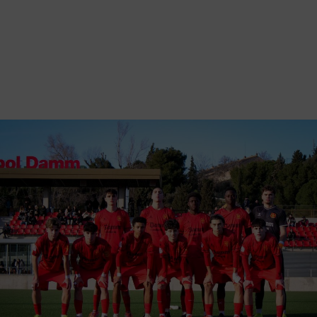
Vés
al
contingut
Back
to
Galeria d'imatges
top