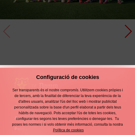
Victòria d'autoritat
Crònica
8 Febrer
Configuració de cookies
Ser transparents és el nostre compromís. Utilitzem cookies pròpies i
de tercers, amb la finalitat de diferenciar la teva experiència de la
d'altres usuaris, analitzar l'ús del lloc web i mostrar publicitat
Contacte
personalitzada sobre la base d'un perfil elaborat a partir dels teus
Enllaços
hàbits de navegació. Pots acceptar l'ús de totes les cookies,
d'interès
Avís legal
configurar-les segons les teves preferències o denegar-les. Tu
Footer
poses les normes i si vols obtenir més informació, consulta la nostra
menu
Política de privacitat
Política de cookies