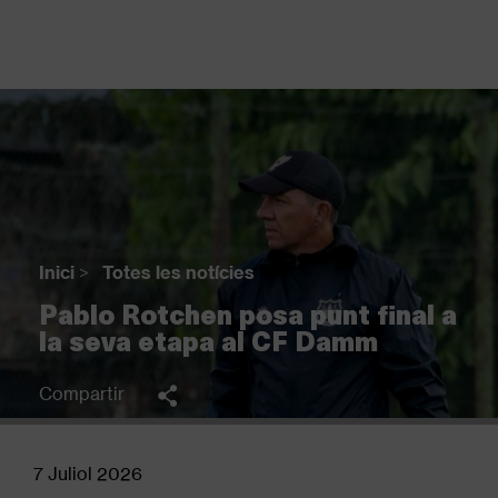
Vés
al
contingut
Back
to
top
Inici
>
Totes les notícies
Fil
Pablo Rotchen posa punt final a
d'Ariadna
la seva etapa al CF Damm
Compartir
7 Juliol 2026