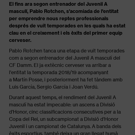
El fins ara segon entrenador del Juvenil A
masculí, Pablo Rotchen, s'acomiada de l'entitat
per emprendre nous reptes professionals
després de vuit temporades en les quals ha estat
clau en el creixement i els èxits del primer equip
cerveser.
Pablo Rotchen tanca una etapa de vuit temporades
com a segon entrenador del Juvenil A masculí del
CF Damm. El ja extècnic cerveser va arribar a
l'entitat la temporada 2018/19 acompanyant
a Martín Posse, i posteriorment ha fet tàndem amb
Luis García, Sergio García i Joan Verdú.
Durant aquest temps, el rendiment del Juvenil A
masculí ha estat impecable: un ascens a Divisió
d'Honor, cinc classificacions consecutives per a la
Copa del Rei, un subcampionat a Divisió d'Honor
Juvenil i un campionat de Catalunya. A banda dels
èxits esportius, també deixa un gran llegat humà