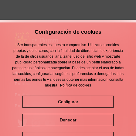
Configuración de cookies
Ser transparentes es nuestro compromiso. Utilizamos cookies
propias y de terceros, con la finalidad de diferenciar tu experiencia
de la de otros usuarios, analizar el uso del sitio web y mostrarte
Contacto
publicidad personalizada sobre la base de un perfil elaborado a
Enllaços
partir de tus hábitos de navegación. Puedes aceptar el uso de todas
d'interès
Aviso legal
las cookies, configurarlas según tus preferencias o denegarlas. Las
Footer
normas las pones tú y si deseas obtener más información, consulta
menu
Política de privacidad
nuestra
Política de cookies
Política de cookies
Configurar
Política de redes sociales
Denegar