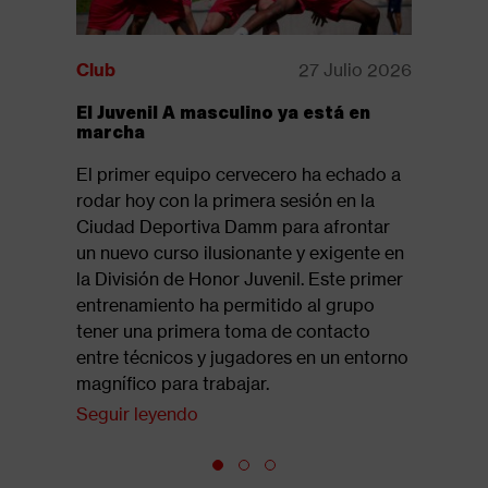
Club
27 Julio 2026
Club
El Juvenil A masculino ya está en
Disponib
marcha
revista:
El primer equipo cervecero ha echado a
Ya está d
rodar hoy con la primera sesión en la
la revista
Ciudad Deportiva Damm para afrontar
suelo 61,
un nuevo curso ilusionante y exigente en
del tramo
la División de Honor Juvenil. Este primer
Seguir l
entrenamiento ha permitido al grupo
tener una primera toma de contacto
entre técnicos y jugadores en un entorno
magnífico para trabajar.
Seguir leyendo