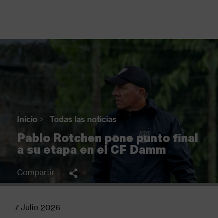
Pasar
al
contenido
principal
Back
to
top
Inicio
>
Todas las noticias
Sobrescribir
Pablo Rotchen pone punto final
enlaces
a su etapa en el CF Damm
de
ayuda
Compartir
a
la
navegación
7 Julio 2026