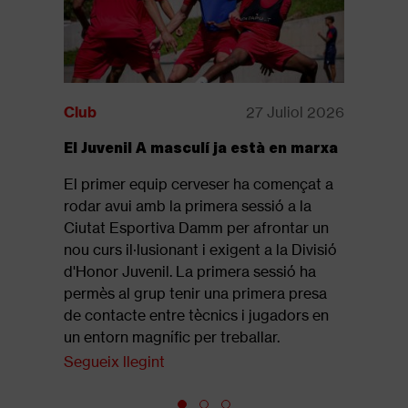
Club
27 Juliol 2026
Club
El Juvenil A masculí ja està en marxa
Disponib
revista: 
El primer equip cerveser ha començat a
Ja està d
rodar avui amb la primera sessió a la
revista of
Ciutat Esportiva Damm per afrontar un
que repas
nou curs il·lusionant i exigent a la Divisió
final de 
d'Honor Juvenil. La primera sessió ha
Segueix l
permès al grup tenir una primera presa
de contacte entre tècnics i jugadors en
un entorn magnífic per treballar.
Segueix llegint