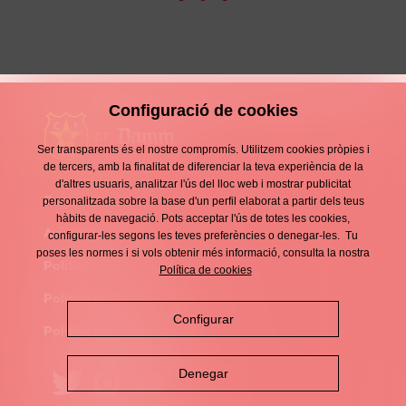
Configuració de cookies
Ser transparents és el nostre compromís. Utilitzem cookies pròpies i
de tercers, amb la finalitat de diferenciar la teva experiència de la
d'altres usuaris, analitzar l'ús del lloc web i mostrar publicitat
Contacte
personalitzada sobre la base d'un perfil elaborat a partir dels teus
Enllaços
hàbits de navegació. Pots acceptar l'ús de totes les cookies,
d'interès
Avís legal
configurar-les segons les teves preferències o denegar-les. Tu
Footer
poses les normes i si vols obtenir més informació, consulta la nostra
menu
Política de privacitat
Política de cookies
Política de cookies
Configurar
Política de xarxes socials
Denegar