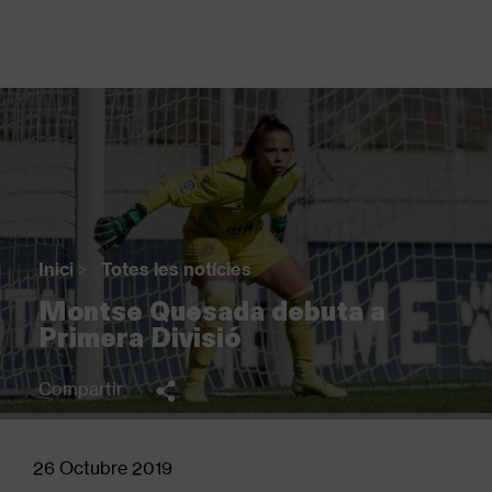
Vés
al
contingut
Back
to
top
Inici
>
Totes les notícies
Fil
Montse Quesada debuta a
d'Ariadna
Primera Divisió
Compartir
26 Octubre 2019