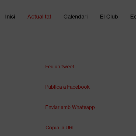
Inici
Actualitat
Calendari
El Club
Eq
Main
navigation
Comparteix a:
Feu un tweet
Publica a Facebook
Enviar amb Whatsapp
Copia la URL