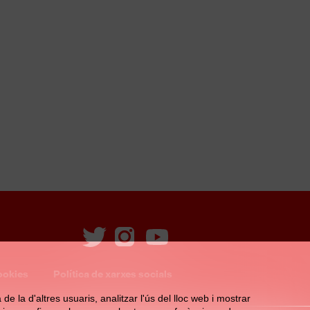
ookies
Política de xarxes socials
e la d'altres usuaris, analitzar l'ús del lloc web i mostrar