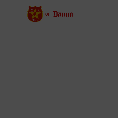
Vés
al
contingut
Back
to
top