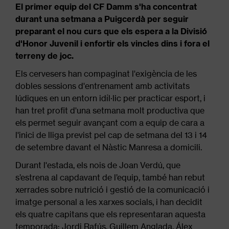
El primer equip del CF Damm s'ha concentrat
durant una setmana a Puigcerdà per seguir
preparant el nou curs que els espera a la Divisió
d'Honor Juvenil i enfortir els vincles dins i fora el
terreny de joc.
Els cervesers han compaginat l'exigència de les
dobles sessions d'entrenament amb activitats
lúdiques en un entorn idíl·lic per practicar esport, i
han tret profit d'una setmana molt productiva que
els permet seguir avançant com a equip de cara a
l'inici de lliga previst pel cap de setmana del 13 i 14
de setembre davant el Nàstic Manresa a domicili.
Durant l'estada, els nois de Joan Verdú, que
s’estrena al capdavant de l’equip, també han rebut
xerrades sobre nutrició i gestió de la comunicació i
imatge personal a les xarxes socials, i han decidit
els quatre capitans que els representaran aquesta
temporada: Jordi Rafús, Guillem Anglada, Álex