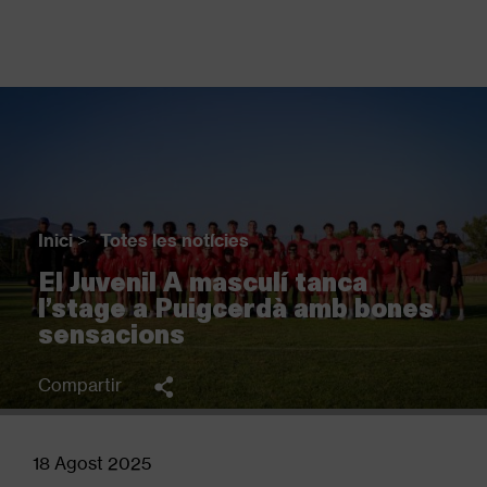
Vés
al
contingut
Back
to
top
Inici
>
Totes les notícies
Fil
El Juvenil A masculí tanca
d'Ariadna
l’stage a Puigcerdà amb bones
sensacions
Compartir
18 Agost 2025