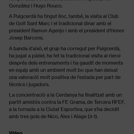
González i Hugo Rouco.
A Puigcerdà ha tingut lloc, també, la visita al Club
de Golf Sant Marc i el tradicional dinar amb el
president Ramon Agenjo i amb el president d'Honor
Josep Barcons.
A banda d'això, el grup ha corregut per Puigcerdà,
ha jugat a pàdel, ha fet la tradicional visita al rierol
després dels entrenaments i ha gaudit de moments
en equip amb un ambient molt bo que han deixat
una valoració molt positiva de l'estada per part de
tècnics i jugadors.
La concentració a la Cerdanya ha finalitzat amb un
partit amistós contra la FE Grama, de Tercera RFEF,
a la tornada a la Ciutat Esportiva, que s’ha decidit
amb tres gols de Nico, Álex i Alage (3-1).
Vídeo