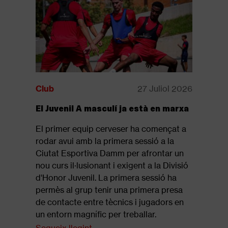
Club
27 Juliol 2026
Club
El Juvenil A masculí ja està en marxa
Disponib
revista: 
El primer equip cerveser ha començat a
Ja està d
rodar avui amb la primera sessió a la
revista of
Ciutat Esportiva Damm per afrontar un
que repas
nou curs il·lusionant i exigent a la Divisió
final de 
d'Honor Juvenil. La primera sessió ha
Segueix l
permès al grup tenir una primera presa
de contacte entre tècnics i jugadors en
un entorn magnífic per treballar.
Segueix llegint