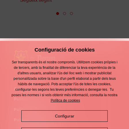
Configuració de cookies
Ser transparents és el nostre compromís. Utilitzem cookies pròpies i
de tercers, amb la finalitat de diferenciar la teva experiència de la
d'altres usuaris, analitzar l'ús del lloc web i mostrar publicitat
Contacte
personalitzada sobre la base d'un perfil elaborat a partir dels teus
Enllaços
hàbits de navegació. Pots acceptar l'ús de totes les cookies,
d'interès
Avís legal
configurar-les segons les teves preferències o denegar-les. Tu
Footer
poses les normes i si vols obtenir més informació, consulta la nostra
menu
Política de privacitat
Política de cookies
Política de cookies
Configurar
Política de xarxes socials