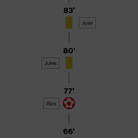
83'
Joan
80'
Jules
77'
Álex
66'