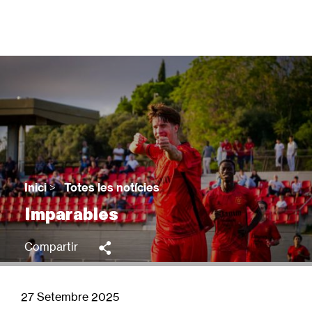
Vés
al
contingut
Back
to
top
Inici
>
Totes les notícies
Fil
Imparables
d'Ariadna
Compartir
27 Setembre 2025