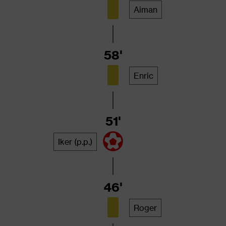
Aiman
58'
Enric
51'
Iker (p.p.)
46'
Roger