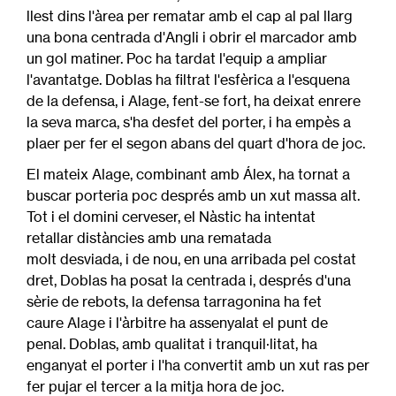
llest dins l'àrea per rematar amb el cap al pal llarg
una bona centrada d'Angli i obrir el marcador amb
un gol matiner. Poc ha tardat l'equip a ampliar
l'avantatge. Doblas ha filtrat l'esfèrica a l'esquena
de la defensa, i Alage, fent-se fort, ha deixat enrere
la seva marca, s'ha desfet del porter, i ha empès a
plaer per fer el segon abans del quart d'hora de joc.
El mateix Alage, combinant amb Álex, ha tornat a
buscar porteria poc després amb un xut massa alt.
Tot i el domini cerveser, el Nàstic ha intentat
retallar distàncies amb una rematada
molt desviada, i de nou, en una arribada pel costat
dret, Doblas ha posat la centrada i, després d'una
sèrie de rebots, la defensa tarragonina ha fet
caure Alage i l'àrbitre ha assenyalat el punt de
penal. Doblas, amb qualitat i tranquil·litat, ha
enganyat el porter i l'ha convertit amb un xut ras per
fer pujar el tercer a la mitja hora de joc.