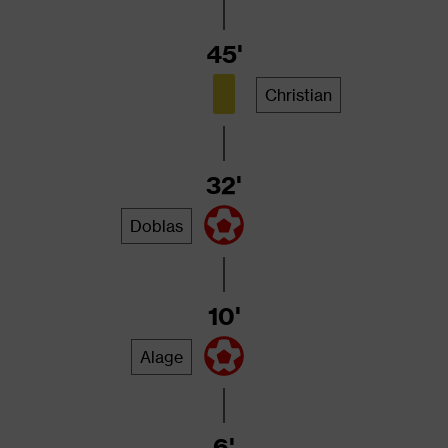
45'
Christian
32'
Doblas
10'
Alage
6'