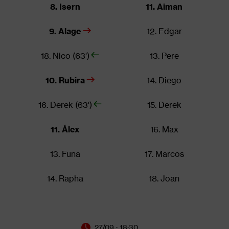
8. Isern
11. Aiman
9. Alage
12. Edgar
18. Nico (63')
13. Pere
10. Rubira
14. Diego
16. Derek (63')
15. Derek
11. Álex
16. Max
13. Funa
17. Marcos
14. Rapha
18. Joan
27/09 · 18:30