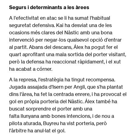
Segurs i determinants a les àrees
A l'efectivitat en atac se li ha sumat l'habitual
seguretat defensiva. Kai ha desviat una de les
ocasions més clares del Nàstic amb una bona
intervenció per negar-los qualsevol opció d'entrar
al partit. Abans del descans, Álex ha pogut fer el
quart aprofitant una mala sortida del porter visitant,
però la defensa ha reaccionat ràpidament, i el xut
ha acabat a córner.
A la represa, l'estratègia ha tingut recompensa.
Jugada assajada d'Isern per Angli, que s'ha plantat
dins l'àrea, ha fet la centrada enrere, i ha provocat el
gol en pròpia porteria del Nàstic. Álex també ha
buscat sorprendre el porter amb una
falta llunyana amb bones intencions, i de nou a
pilota aturada, Buyreu ha vist porteria, però
l'àrbitre ha anul·lat el gol.