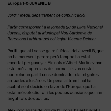
Europa 1-0 JUVENIL B
Jordi Pineda, departament de comunicació.
Partit corresponent a la jornada 28 de Lliga Nacional
Juvenil, disputat al Municipal Nou Sardenya de
Barcelona i arbitrat pel col·legiat Vicente Delmar.
Partit igualat i sense gaire fluïdesa del Juvenil B, que
no ha merescut perdre però tampoc ha estat
encertat per guanyar. Els nois d'Albert Martínez han
estat més imprecisos del normal i els ha costat
controlar un partit sense dominador clar ni gaires
arribades a les àrees. Un penal al tram final ha
acabat sent decisiu en favor de l'Europa, que ha
estat més efectiu tot i les poques ocasions que han
tingut tots dos equips.
Álex, poc abans del gol de l'Europa, ha estavellat al