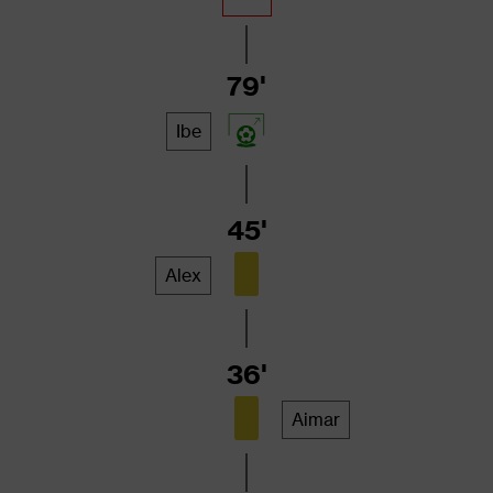
79'
Ibe
45'
Alex
36'
Aimar