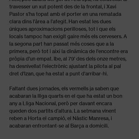
travesser un xut potent des de la frontal, i Xavi
Pastor s'ha topat amb el porter en una rematada
clara dins l'àrea a l'afegit. Han estat les dues
úniques aproximacions perilloses, tot i que els
locals tampoc han exigit gaire més els cervesers. A
la segona part han passat més coses que a la
primera, però tot i així la dinàmica de l'encontre era
pròpia d'un empat. Ibe, al 79' des dels onze metres,
ha desnivellat l'electrònic ajustant la pilota al pal
dret d'Izan, que ha estat a punt d'arribar-hi.
Faltant dues jornades, els vermells ja saben que
acabaran la lliga quarts en el que ha estat un bon
any a Lliga Nacional, però per davant encara
queden dos partits d'altura. La setmana vinent
reben a Horta el campió, el Nàstic Manresa, i
acabaran enfrontant-se al Barça a domicili.