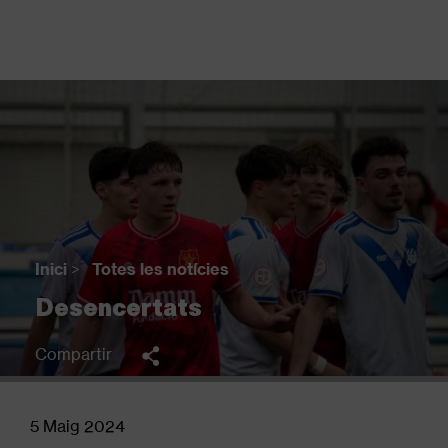
Vés
al
contingut
Back
to
top
Inici
>
Totes les notícies
Fil
Desencertats
d'Ariadna
Compartir
5 Maig 2024