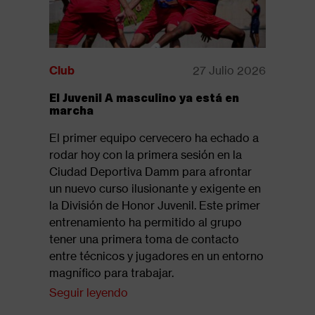
Club
27 Julio 2026
Club
El Juvenil A masculino ya está en
Disponib
marcha
revista:
El primer equipo cervecero ha echado a
Ya está d
rodar hoy con la primera sesión en la
la revista
Ciudad Deportiva Damm para afrontar
suelo 61,
un nuevo curso ilusionante y exigente en
del tramo
la División de Honor Juvenil. Este primer
Seguir l
entrenamiento ha permitido al grupo
tener una primera toma de contacto
entre técnicos y jugadores en un entorno
magnífico para trabajar.
Seguir leyendo