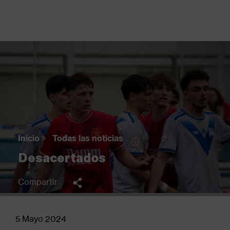
Pasar
al
contenido
principal
Back
to
top
Inicio
>
Todas las noticias
Sobrescribir
Desacertados
enlaces
de
Compartir
ayuda
a
la
5 Mayo 2024