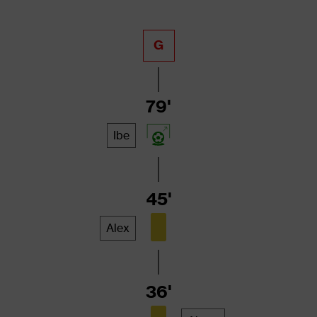
G
79'
Ibe
45'
Alex
36'