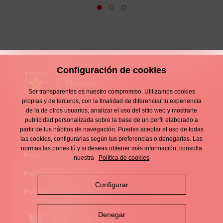
Configuración de cookies
Ser transparentes es nuestro compromiso. Utilizamos cookies
propias y de terceros, con la finalidad de diferenciar tu experiencia
de la de otros usuarios, analizar el uso del sitio web y mostrarte
Contacto
publicidad personalizada sobre la base de un perfil elaborado a
Enllaços
partir de tus hábitos de navegación. Puedes aceptar el uso de todas
d'interès
Aviso legal
las cookies, configurarlas según tus preferencias o denegarlas. Las
Footer
normas las pones tú y si deseas obtener más información, consulta
menu
Política de privacidad
nuestra
Política de cookies
Política de cookies
Configurar
Política de redes sociales
Denegar