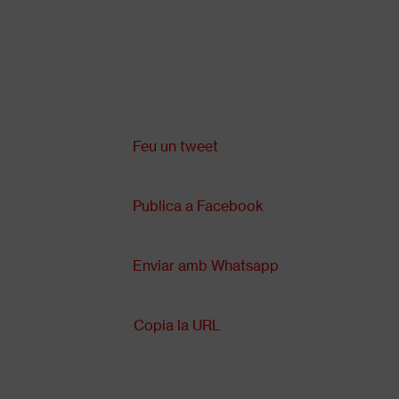
Vés
al
contingut
Comparteix a:
Back
to
top
Feu un tweet
Publica a Facebook
Enviar amb Whatsapp
Copia la URL