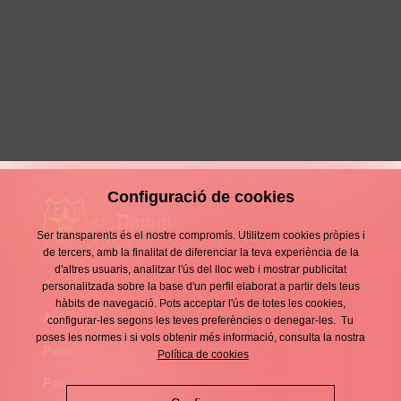
Per cinquena temporada
consecutiva, som de Copa del Rei!
5 Gener 2026
Crònica
Configuració de cookies
Ser transparents és el nostre compromís. Utilitzem cookies pròpies i
de tercers, amb la finalitat de diferenciar la teva experiència de la
d'altres usuaris, analitzar l'ús del lloc web i mostrar publicitat
Contacte
personalitzada sobre la base d'un perfil elaborat a partir dels teus
Enllaços
hàbits de navegació. Pots acceptar l'ús de totes les cookies,
d'interès
Avís legal
configurar-les segons les teves preferències o denegar-les. Tu
Footer
poses les normes i si vols obtenir més informació, consulta la nostra
menu
Política de privacitat
Política de cookies
Política de cookies