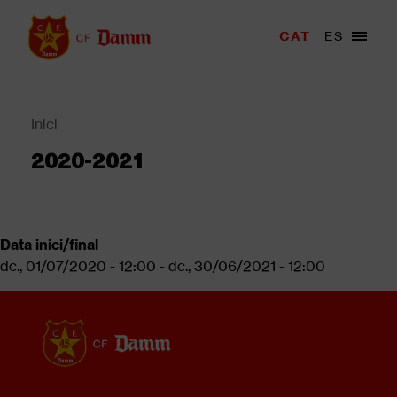
Vés
al
Menu
CAT
ES
Main
contingut
trigger
navigation
Back
to
top
Inici
Fil
2020-2021
d'Ariadna
Data inici/final
dc., 01/07/2020 - 12:00
-
dc., 30/06/2021 - 12:00