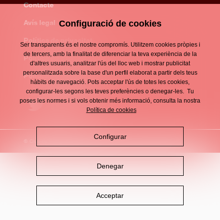
Contacte
Enllaços
d'interès
Avís legal
Configuració de cookies
Footer
menu
Política de privacitat
Ser transparents és el nostre compromís. Utilitzem cookies pròpies i
de tercers, amb la finalitat de diferenciar la teva experiència de la
Política de cookies
d'altres usuaris, analitzar l'ús del lloc web i mostrar publicitat
personalitzada sobre la base d'un perfil elaborat a partir dels teus
Política de xarxes socials
hàbits de navegació. Pots acceptar l'ús de totes les cookies,
configurar-les segons les teves preferències o denegar-les. Tu
poses les normes i si vols obtenir més informació, consulta la nostra
Política de cookies
Configurar
© Club de Futbol DAMM 2026
Denegar
Acceptar