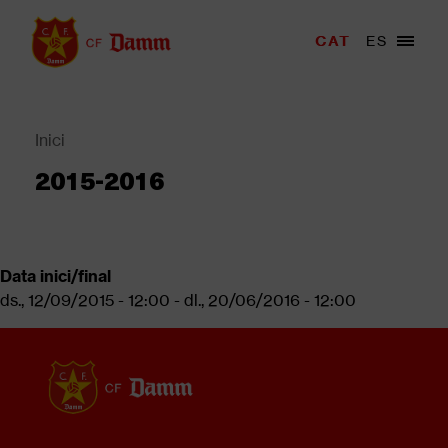
Vés
al
Menu
CAT
ES
Main
contingut
trigger
navigation
Back
to
top
Inici
Fil
2015-2016
d'Ariadna
Data inici/final
ds., 12/09/2015 - 12:00
-
dl., 20/06/2016 - 12:00