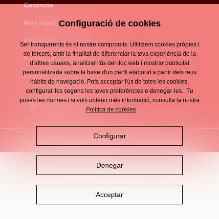
Contacte
Enllaços
d'interès
Avís legal
Configuració de cookies
Footer
menu
Política de privacitat
Ser transparents és el nostre compromís. Utilitzem cookies pròpies i
de tercers, amb la finalitat de diferenciar la teva experiència de la
Política de cookies
d'altres usuaris, analitzar l'ús del lloc web i mostrar publicitat
personalitzada sobre la base d'un perfil elaborat a partir dels teus
Política de xarxes socials
hàbits de navegació. Pots acceptar l'ús de totes les cookies,
configurar-les segons les teves preferències o denegar-les. Tu
poses les normes i si vols obtenir més informació, consulta la nostra
Política de cookies
Configurar
© Club de Futbol DAMM 2026
Denegar
Acceptar