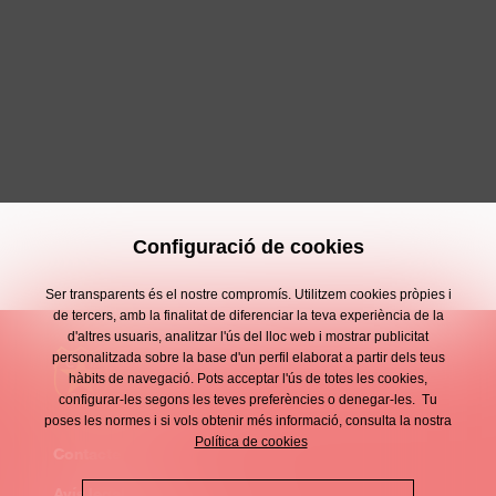
Configuració de cookies
Ser transparents és el nostre compromís. Utilitzem cookies pròpies i
de tercers, amb la finalitat de diferenciar la teva experiència de la
d'altres usuaris, analitzar l'ús del lloc web i mostrar publicitat
personalitzada sobre la base d'un perfil elaborat a partir dels teus
hàbits de navegació. Pots acceptar l'ús de totes les cookies,
configurar-les segons les teves preferències o denegar-les. Tu
poses les normes i si vols obtenir més informació, consulta la nostra
Política de cookies
Contacte
Enllaços
Avís legal