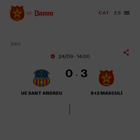
Vés
al
Menu
CAT
ES
Main
contingut
trigger
navigation
Back
to
top
Inici
Fil
24/09 · 14:00
d'Ariadna
0
3
UE SANT ANDREU
S12 MASCULÍ