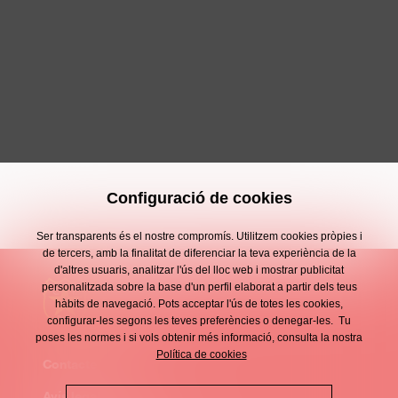
Configuració de cookies
Ser transparents és el nostre compromís. Utilitzem cookies pròpies i
de tercers, amb la finalitat de diferenciar la teva experiència de la
d'altres usuaris, analitzar l'ús del lloc web i mostrar publicitat
personalitzada sobre la base d'un perfil elaborat a partir dels teus
hàbits de navegació. Pots acceptar l'ús de totes les cookies,
configurar-les segons les teves preferències o denegar-les. Tu
poses les normes i si vols obtenir més informació, consulta la nostra
Política de cookies
Contacte
Enllaços
Avís legal