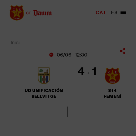
Vés
al
Menu
CAT
ES
Main
contingut
trigger
navigation
Back
to
top
Inici
Fil
06/06 · 12:30
d'Ariadna
4
1
UD UNIFICACIÓN
S14
BELLVITGE
FEMENÍ