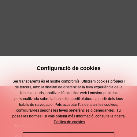
Configuració de cookies
Ser transparents és el nostre compromís. Utilitzem cookies pròpies i
de tercers, amb la finalitat de diferenciar la teva experiència de la
d'altres usuaris, analitzar l'ús del lloc web i mostrar publicitat
personalitzada sobre la base d'un perfil elaborat a partir dels teus
hàbits de navegació. Pots acceptar l'ús de totes les cookies,
configurar-les segons les teves preferències o denegar-les. Tu
poses les normes i si vols obtenir més informació, consulta la nostra
Política de cookies
Contacte
Enllaços
Avís legal