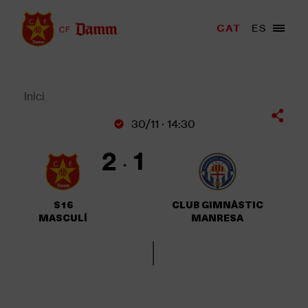
Vés
al
Menu
CAT
ES
Main
contingut
trigger
navigation
Back
to
top
Inici
Fil
30/11 · 14:30
d'Ariadna
2
1
S16
CLUB GIMNÀSTIC
MASCULÍ
MANRESA