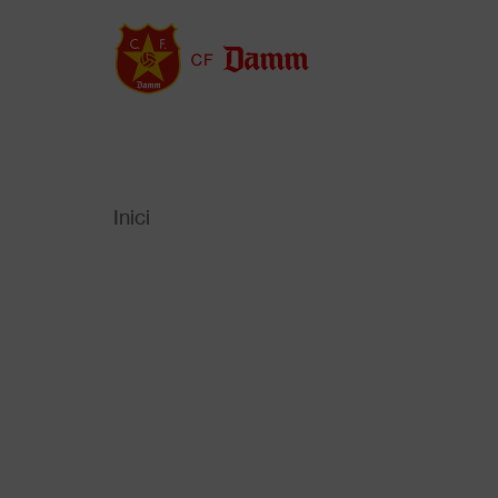
Vés
al
contingut
Inici
Back
to
Fil
top
d'Ariadna